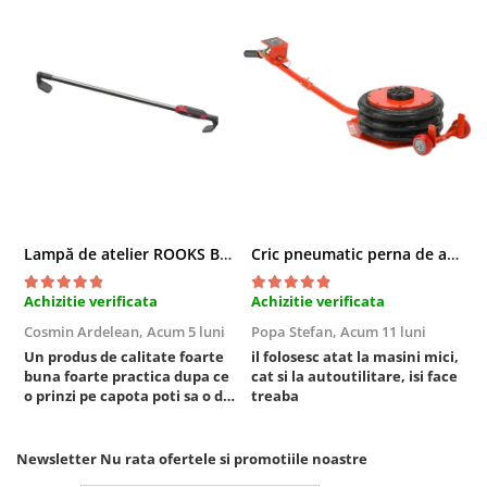
Chei cu clichet
Compresoare
Filtre Pneumatice
Furtune Aer Comprimat
Masini de gaurit si taiat
Pistoale de vopsit
Pistoale Pneumatice
Polizoare biax
Lampă de atelier ROOKS B2 HYBRID pentru capotă, 2000 lumeni, 5000 mAh
Cric pneumatic perna de aer cu inaltator 6T
Scule pentru nituit si capsat
Slefuitoare Pneumatice
Achizitie verificata
Achizitie verificata
A
Scule speciale
Cosmin Ardelean,
Acum 5 luni
Popa Stefan,
Acum 11 luni
F
Diagnoza si masurari
Un produs de calitate foarte
il folosesc atat la masini mici,
r
Injectoare
buna foarte practica dupa ce
cat si la autoutilitare, isi face
o prinzi pe capota poti sa o dai
treaba
Motor
mai in stanga sau in dreapta
Rulmenti,Bucsi si Extractoare
unde ai nevoie lumina
puternica si de la baterie care
Sistem directie
Newsletter
Nu rata ofertele si promotiile noastre
tine destul de mult dar daca o
Sistem franare