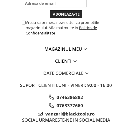
bagi la priza nu mai ai treaba
toata ziua ,ce...
Sistem Vibro-Power
Sisteme de ridicare si sustinere
Vreau sa primesc newsletter cu promotiile
Capre Auto
magazinului. Afla mai multe in
Politica de
Confidentialitate
Cricuri Hidraulice
Surubelnite Si Biti
MAGAZINUL MEU
Truse de biti
Truse de surubelnite
CLIENTI
Vulcanizare
DATE COMERCIALE
Masini de dejantat roti
Masini de echilibrat roti
SUPORT CLIENTI
LUNI - VINERI: 9:00 - 16:00
Piese de schimb
0746386882
Scule Vulcanizare
Truse de scule si accesorii
0763377660
Truse de scule
vanzari@blacktools.ro
SOCIAL
URMARESTE-NE IN SOCIAL MEDIA
Truse si accesorii 1/2
Truse si Accesorii 1/4