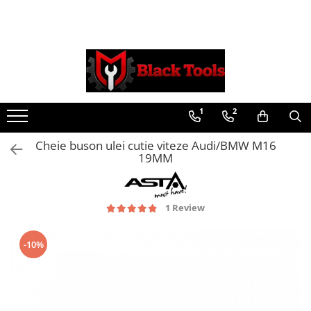
Toate Produsele
Scule Service Auto
Chei Si Truse De Chei
1
2
Chei combinate
Chei Combinate Cu Clichet
Cheie buson ulei cutie viteze Audi/BMW M16
Chei Cotite
19MM
Chei speciale
Clesti Si Seturi De Clesti
1 Review
Clesti autoblocanti
Clesti pentru sertizat
Clesti pentru sigurante
-10%
Clesti reglabili pentru tevi
Clesti service auto
Clesti universali