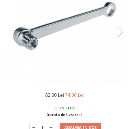
Clima/Aer conditionat
Cricuri cutie viteze
Dispozitive de sablat & accesorii
Dispozitive spalat piese
Dulapuri Bancuri Carucioare
Bancuri de lucru
Carucioare pentru marfa
Cutii pentru scule
Dulapuri echipate
Dulapuri pentru scule
Module scule
Echipamente De Sudura
82,00 Lei
74,00 Lei
Aparate taiere cu plasma
IN STOC
Autogen
Durata de livrare:
1
Invertoare Sudura
Magneti fixare sudura
ADAUGA IN COS