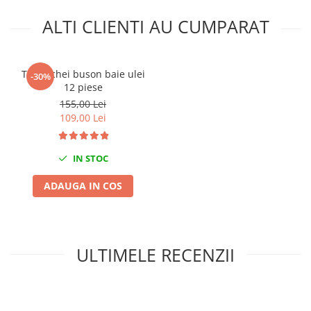
Mini
ALTI CLIENTI AU CUMPARAT
Nissan
Opel
Peugeot
Trusa chei buson baie ulei
-30%
12 piese
Renault
155,00 Lei
Rover
109,00 Lei
Saab
Seat
IN STOC
Skoda
Suzuki
ADAUGA IN COS
Universale
Volkswagen
Volvo
ULTIMELE RECENZII
Scule pentru tinichigerie
Scule Pneumatice
Accesorii Pneumatice
Alte scule pneumatice