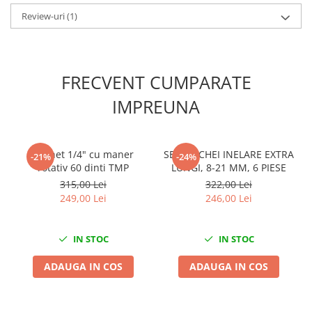
Slefuitoare electrice
Review-uri
(1)
Scule fixare distributie
Alfa romeo
Audi
FRECVENT CUMPARATE
Bmw
IMPREUNA
Chevrolet
Chrysler
Citroen
Clichet 1/4" cu maner
SET DE CHEI INELARE EXTRA
-21%
-24%
Dacia
rotativ 60 dinti TMP
LUNGI, 8-21 MM, 6 PIESE
Fiat
315,00 Lei
322,00 Lei
249,00 Lei
246,00 Lei
Ford
Jaguar
Jeep
IN STOC
IN STOC
Lancia
ADAUGA IN COS
ADAUGA IN COS
Land Rover
Mazda
Mercedes