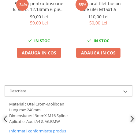
Set biti pentru busoane
Kit reparat filet buson
K
-34%
-55%
Chei de Forta
6, 8, 10, 12,14mm 6 piese
baie ulei M15x1.5
TMP
Chei Dinamometrice
90,00 Lei
110,00 Lei
59,00 Lei
50,00 Lei
Ciocane Dalti si Dornuri
Gresoare
Reparat Filete
IN STOC
IN STOC
Scule Electrice
ADAUGA IN COS
ADAUGA IN COS
Aeroterme si Incalzitoare
Aparate de spalat cu presiune
Aspiratoare industriale
Lampi si Lanterne
Masini de insurubat si gaurit
Descriere
Masini de polishat
Material : Otel Crom-Molibden
Pistoale aer cald
Lungime: 240mm
Pistoale de lipit
Dimensiune: 19mmX M16 Spline
Pistoale electrice de impact
Aplicatie: Audi A4 & A6,BMW
Polizoare unghiulare
Informatii conformitate produs
Rindele