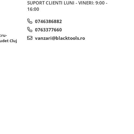
SUPORT CLIENTI
LUNI - VINERI: 9:00 -
16:00
0746386882
0763377660
cru-
vanzari@blacktools.ro
udet Cluj