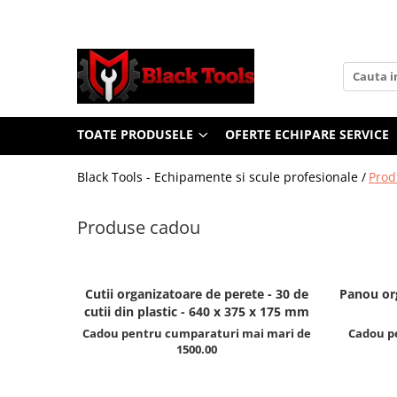
Toate Produsele
Scule Service Auto
Chei Si Truse De Chei
TOATE PRODUSELE
OFERTE ECHIPARE SERVICE
Chei combinate
Chei Combinate Cu Clichet
Black Tools - Echipamente si scule profesionale /
Prod
Chei Cotite
Chei speciale
Produse cadou
Clesti Si Seturi De Clesti
Clesti autoblocanti
Clesti pentru sertizat
Cutii organizatoare de perete - 30 de
Panou org
Clesti pentru sigurante
cutii din plastic - 640 x 375 x 175 mm
Cadou pentru cumparaturi mai mari de
Cadou p
Clesti reglabili pentru tevi
1500.00
Clesti service auto
Clesti universali