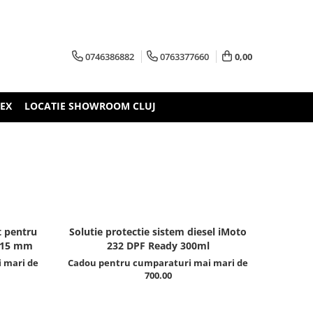
0746386882
0763377660
0,00
TEX
LOCATIE SHOWROOM CLUJ
t pentru
Solutie protectie sistem diesel iMoto
 115 mm
232 DPF Ready 300ml
 mari de
Cadou pentru cumparaturi mai mari de
700.00