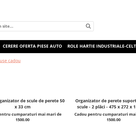
CERERE OFERTA PIESE AUTO
ROLE HARTIE INDUSTRIALE-CEL
use cadou
anizator de scule de perete 50
Organizator de perete supor
x 33 cm
scule - 2 plăci - 475 x 272 x
entru cumparaturi mai mari de
Cadou pentru cumparaturi mai
1500.00
1500.00