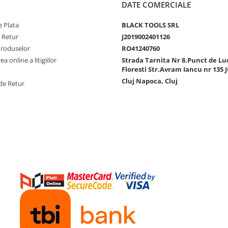
DATE COMERCIALE
 Plata
BLACK TOOLS SRL
e Retur
J2019002401126
Produselor
RO41240760
a online a litigiilor
Strada Tarnita Nr 8.Punct de Lu
Floresti Str.Avram Iancu nr 135 J
Cluj Napoca, Cluj
de Retur