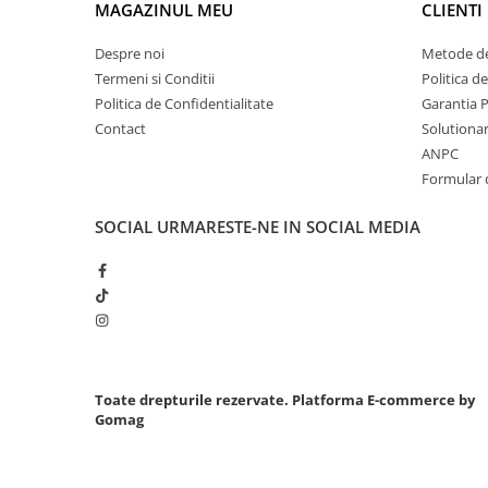
Mig-Mag
MAGAZINUL MEU
CLIENTI
Sudura In Puncte
Despre noi
Metode de
Tig-Wig
Termeni si Conditii
Politica d
Pompe si Cilindri Hidraulici
Politica de Confidentialitate
Garantia 
Prese pentru arcuri
Contact
Solutionare
ANPC
Redresoare,Roboti Pornire,Cabluri
Formular 
Curent
Schimb ulei
SOCIAL
URMARESTE-NE IN SOCIAL MEDIA
Accesorii schimb ulei
Chei buson baie ulei
Chei filtru ulei
Recuperatoare de ulei
Scule Ajutatoare
Scule De Mana si Unelte
Toate drepturile rezervate.
Platforma E-commerce by
Gomag
Aparate de nituit si capsat
Burghie
Capsatoare tapiterie