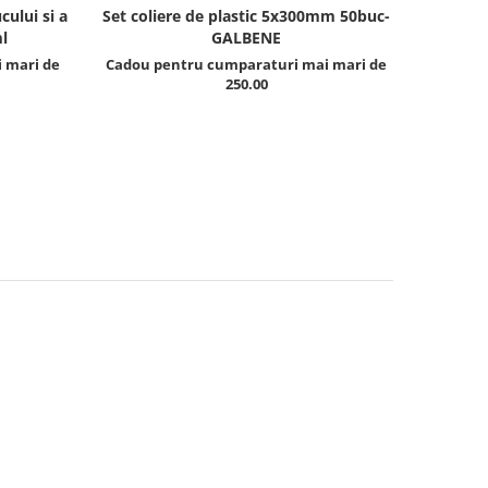
cului si a
Set coliere de plastic 5x300mm 50buc-
l
GALBENE
 mari de
Cadou pentru cumparaturi mai mari de
250.00