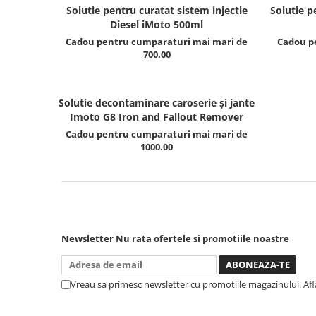
Clima/Aer conditionat
Solutie pentru curatat sistem injectie
Solutie p
Diesel iMoto 500ml
Cricuri cutie viteze
Cadou pentru cumparaturi mai mari de
Cadou p
Dispozitive de sablat & accesorii
700.00
Dispozitive spalat piese
Dulapuri Bancuri Carucioare
Solutie decontaminare caroserie și jante
Bancuri de lucru
Imoto G8 Iron and Fallout Remover
Carucioare pentru marfa
Cadou pentru cumparaturi mai mari de
1000.00
Cutii pentru scule
Dulapuri echipate
Dulapuri pentru scule
Module scule
Echipamente De Sudura
Newsletter
Nu rata ofertele si promotiile noastre
Aparate taiere cu plasma
Autogen
Invertoare Sudura
Vreau sa primesc newsletter cu promotiile magazinului. Af
Magneti fixare sudura