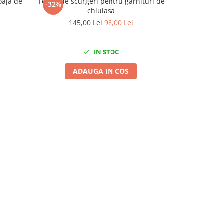
oaja de
Tester de scurgeri pentru garnituri de
Banda masur
-32%
-13%
chiulasa
145,00 Lei
98,00 Lei
79
IN STOC
ADAUGA IN COS
A