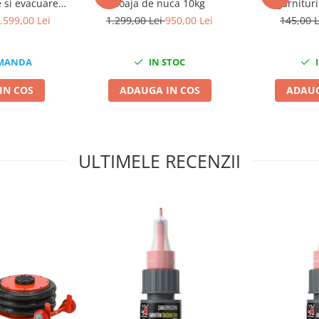
e si evacuare
coaja de nuca 10kg
garnituri
cu accesorii +
.599,00 Lei
1.299,00 Lei
950,00 Lei
145,00 
G Abraziv
MANDA
IN STOC
I
IN COS
ADAUGA IN COS
ADAUG
ULTIMELE RECENZII