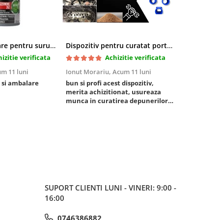
Pasta blocatoare pentru suruburi,rezistenta inalta
Dispozitiv pentru curatat porturi admisie si evacuare fara demontare cu coji de nuca si accesorii incluse
izitie verificata
Achizitie verificata
m 11 luni
Ionut Morariu,
Acum 11 luni
Marian Stat
 si ambalare
bun si profi acest dispozitiv,
un pachet ra
merita achizitionat, usureaza
foarte bun, 
munca in curatirea depunerilor
rezistent
de carbon in admisie
SUPORT CLIENTI
LUNI - VINERI: 9:00 -
16:00
0746386882