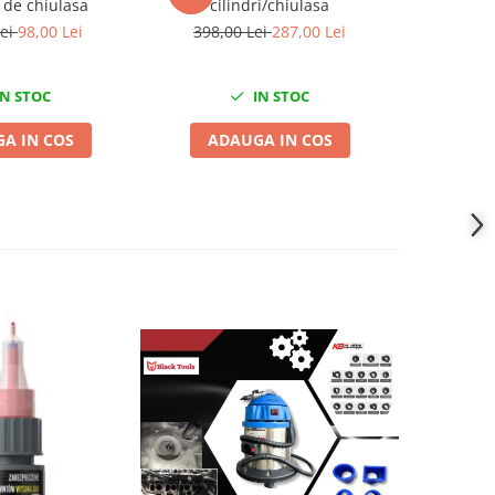
 de chiulasa
cilindri/chiulasa
supape 1
Lei
98,00 Lei
398,00 Lei
287,00 Lei
159,
N STOC
IN STOC
A IN COS
ADAUGA IN COS
ADA