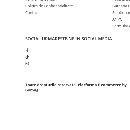
Politica de Confidentialitate
Garantia 
Chei cu clichet
Contact
Solutionare
Compresoare
ANPC
Filtre Pneumatice
Formular 
Furtune Aer Comprimat
Masini de gaurit si taiat
SOCIAL
URMARESTE-NE IN SOCIAL MEDIA
Pistoale de vopsit
Pistoale Pneumatice
Polizoare biax
Scule pentru nituit si capsat
Slefuitoare Pneumatice
Scule speciale
Toate drepturile rezervate.
Platforma E-commerce by
Gomag
Diagnoza si masurari
Injectoare
Motor
Rulmenti,Bucsi si Extractoare
Sistem directie
Sistem franare