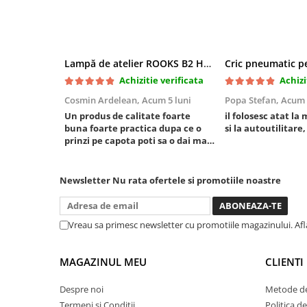
Mini
Nissan
Opel
Lampă de atelier ROOKS B2 HYBRID pentru capotă, 2000 lumeni, 5000 mAh
Peugeot
Achizitie verificata
Achizi
Renault
Cosmin Ardelean,
Acum 5 luni
Popa Stefan,
Acum 
Rover
Un produs de calitate foarte
il folosesc atat la 
Saab
buna foarte practica dupa ce o
si la autoutilitare,
Seat
prinzi pe capota poti sa o dai mai
in stanga sau in dreapta unde ai
Skoda
nevoie lumina puternica si de la
Suzuki
baterie care tine destul de mult
Newsletter
Nu rata ofertele si promotiile noastre
dar daca o bagi la priza nu mai ai
Universale
treaba toata ziua ,ce...
Volkswagen
Vreau sa primesc newsletter cu promotiile magazinului. Af
Volvo
Scule pentru tinichigerie
MAGAZINUL MEU
CLIENTI
Scule Pneumatice
Accesorii Pneumatice
Despre noi
Metode de
Termeni si Conditii
Politica d
Alte scule pneumatice