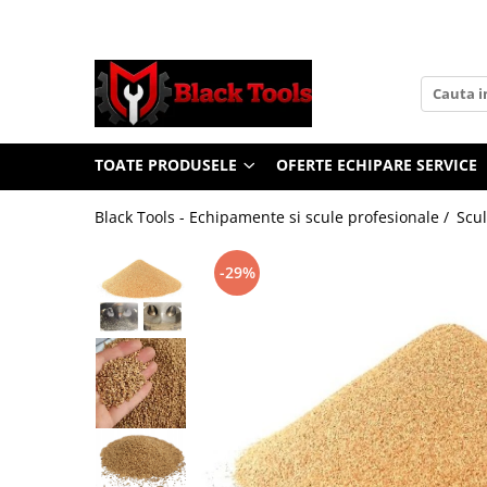
Toate Produsele
Scule Service Auto
Chei Si Truse De Chei
TOATE PRODUSELE
OFERTE ECHIPARE SERVICE
Chei combinate
Chei Combinate Cu Clichet
Black Tools - Echipamente si scule profesionale /
Scul
Chei Cotite
Chei speciale
-29%
Clesti Si Seturi De Clesti
Clesti autoblocanti
Clesti pentru sertizat
Clesti pentru sigurante
Clesti reglabili pentru tevi
Clesti service auto
Clesti universali