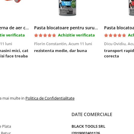
Cric pneumatic perna de aer cu inaltator 6T
Pasta blocatoare pentru suruburi,rezistenta medie
tie verificata
Achizitie verificata
Ach
11 luni
Florin Constantin,
Acum 11 luni
Dicu Ovidiu,
Acu
masini mici, cat
rezistenta medie, dar buna
transport rapid
 isi face treaba
corecta
la mai multe in
Politica de Confidentialitate
DATE COMERCIALE
 Plata
BLACK TOOLS SRL
e Retur
J2019002401126