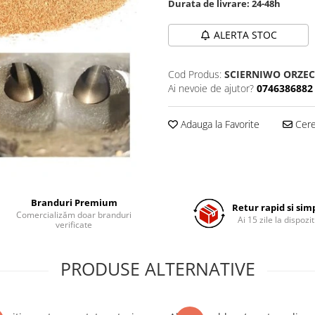
Durata de livrare:
24-48h
ALERTA STOC
Cod Produs:
SCIERNIWO ORZEC
Ai nevoie de ajutor?
0746386882
Adauga la Favorite
Cere 
Branduri Premium
Retur rapid si sim
Comercializăm doar branduri
Ai 15 zile la dispozit
verificate
PRODUSE ALTERNATIVE