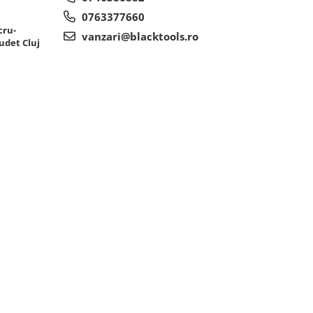
0763377660
cru-
vanzari@blacktools.ro
udet Cluj