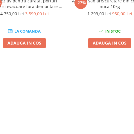
ozitiv pentru curatat porturi
Abraziv sablare/curatare din c
%
-27%
e si evacuare fara demontare cu
nuca 10kg
accesorii + 10KG Abraziv
4.750,00 Lei
3.599,00 Lei
1.299,00 Lei
950,00 Lei
LA COMANDA
IN STOC
ADAUGA IN COS
ADAUGA IN COS