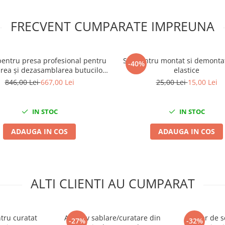
FRECVENT CUMPARATE IMPREUNA
pentru presa profesional pentru
Set pentru montat si demonta
-40%
rea și dezasamblarea butucilor,
elastice
menților și silent blocurilor
846,00 Lei
667,00 Lei
25,00 Lei
15,00 Lei
IN STOC
IN STOC
ADAUGA IN COS
ADAUGA IN COS
ALTI CLIENTI AU CUMPARAT
ntru curatat
Abraziv sablare/curatare din
Tester de s
-27%
-32%