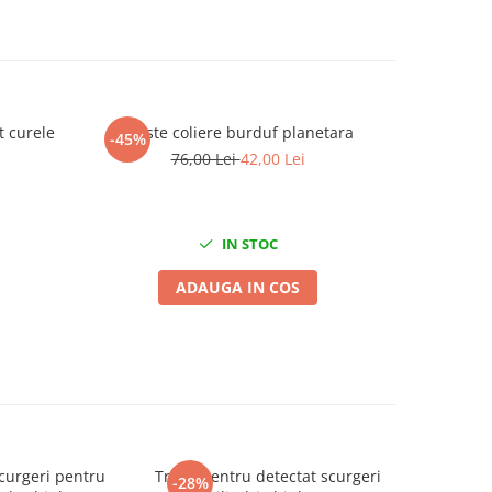
t curele
Cleste coliere burduf planetara
Set Chei 
-45%
-53%
BM
76,00 Lei
42,00 Lei
2
IN STOC
ADAUGA IN COS
curgeri pentru
Trusa pentru detectat scurgeri
Trusa p
-28%
-42%