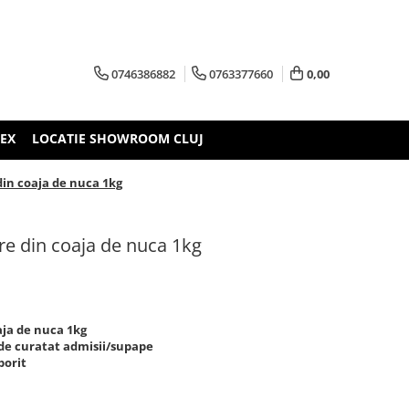
0746386882
0763377660
0,00
TEX
LOCATIE SHOWROOM CLUJ
din coaja de nuca 1kg
re din coaja de nuca 1kg
aja de nuca 1kg
 de curatat admisii/supape
porit