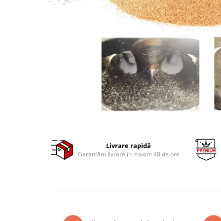
Clima/Aer conditionat
Cricuri cutie viteze
Dispozitive de sablat & accesorii
Dispozitive spalat piese
Dulapuri Bancuri Carucioare
Bancuri de lucru
Carucioare pentru marfa
Cutii pentru scule
Dulapuri echipate
Dulapuri pentru scule
Module scule
Livrare rapidă
Garantăm livrare în maxim 48 de ore
Echipamente De Sudura
Aparate taiere cu plasma
Autogen
Invertoare Sudura
Magneti fixare sudura