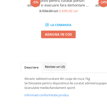
Dispozitiv pentru curatat porturi
Disp
Mig-Mag
-6%
-24
admisie si evacuare fara demontare cu
admisi
Sudura In Puncte
coji de nuca si accesorii incluse
3.934,00 Lei
3.699,00 Lei
Tig-Wig
AUTOXSCAN
Pompe si Cilindri Hidraulici
LA COMANDA
Prese pentru arcuri
ADAUGA IN COS
Redresoare,Roboti Pornire,Cabluri
Curent
Schimb ulei
Accesorii schimb ulei
Chei buson baie ulei
Chei filtru ulei
Review-uri
(0)
Descriere
Recuperatoare de ulei
Abraziv sablare/curatare din coaja de nuca 1kg
Scule Ajutatoare
Se foloseste pentru dispozitivul de curatat admisii/supape
Scule De Mana si Unelte
Granulatie medie,Randament sporit
Aparate de nituit si capsat
Informatii conformitate produs
Burghie
Capsatoare tapiterie