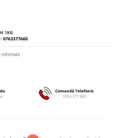
H 1KG
/
0763377660
informatii
plu
Comandă Telefonic
ie
0763 377 660