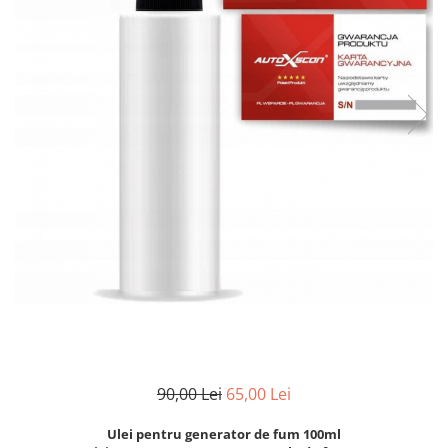
Clima/Aer conditionat
Cricuri cutie viteze
Dispozitive de sablat & accesorii
Dispozitive spalat piese
Dulapuri Bancuri Carucioare
Bancuri de lucru
Carucioare pentru marfa
Cutii pentru scule
Dulapuri echipate
Dulapuri pentru scule
Module scule
Echipamente De Sudura
Aparate taiere cu plasma
Autogen
90,00 Lei
65,00 Lei
Invertoare Sudura
Magneti fixare sudura
Ulei pentru generator de fum 100ml