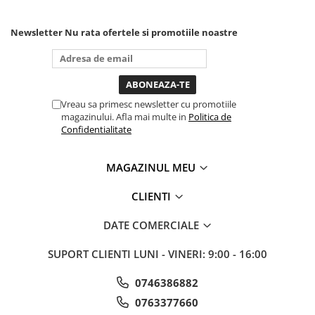
mai in stanga sau in dreapta
unde ai nevoie lumina
Sistem Vibro-Power
puternica si de la baterie care
Newsletter
Nu rata ofertele si promotiile noastre
Sisteme de ridicare si sustinere
tine destul de mult dar daca o
bagi la priza nu mai ai treaba
Capre Auto
toata ziua ,ce...
Cricuri Hidraulice
Surubelnite Si Biti
Vreau sa primesc newsletter cu promotiile
magazinului. Afla mai multe in
Politica de
Truse de biti
Confidentialitate
Truse de surubelnite
Vulcanizare
MAGAZINUL MEU
Masini de dejantat roti
CLIENTI
Masini de echilibrat roti
Piese de schimb
DATE COMERCIALE
Scule Vulcanizare
Truse de scule si accesorii
SUPORT CLIENTI
LUNI - VINERI: 9:00 - 16:00
Truse de scule
0746386882
Truse si accesorii 1/2
0763377660
Truse si Accesorii 1/4