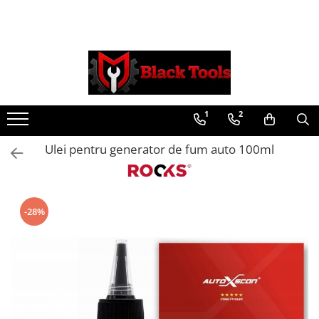
Toate Produsele
Scule Service Auto
Chei Si Truse De Chei
1
2
Chei combinate
Chei Combinate Cu Clichet
Ulei pentru generator de fum auto 100ml
Chei Cotite
Chei speciale
Clesti Si Seturi De Clesti
-28%
Clesti autoblocanti
Clesti pentru sertizat
Clesti pentru sigurante
Clesti reglabili pentru tevi
Clesti service auto
Clesti universali