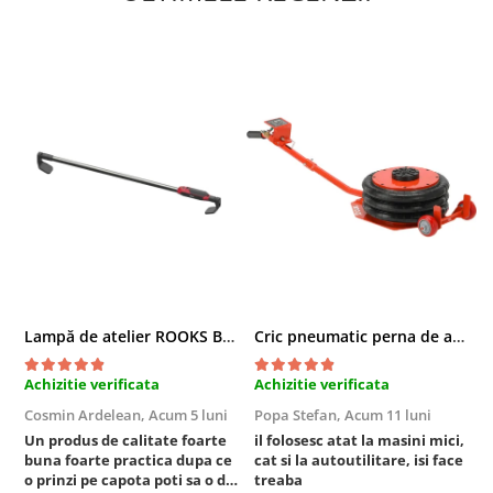
Chei cu clichet
Compresoare
Filtre Pneumatice
Furtune Aer Comprimat
Masini de gaurit si taiat
Pistoale de vopsit
Pistoale Pneumatice
Polizoare biax
Scule pentru nituit si capsat
Slefuitoare Pneumatice
Scule speciale
Lampă de atelier ROOKS B2 HYBRID pentru capotă, 2000 lumeni, 5000 mAh
Cric pneumatic perna de aer cu inaltator 6T
Diagnoza si masurari
Injectoare
Achizitie verificata
Achizitie verificata
A
Motor
Cosmin Ardelean,
Acum 5 luni
Popa Stefan,
Acum 11 luni
F
Rulmenti,Bucsi si Extractoare
Un produs de calitate foarte
il folosesc atat la masini mici,
r
buna foarte practica dupa ce
cat si la autoutilitare, isi face
Sistem directie
o prinzi pe capota poti sa o dai
treaba
Sistem franare