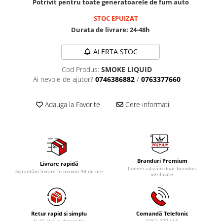
Potrivit pentru toate generatoarele de fum auto
Mig-Mag
Sudura In Puncte
STOC EPUIZAT
Tig-Wig
Durata de livrare:
24-48h
Pompe si Cilindri Hidraulici
ALERTA STOC
Prese pentru arcuri
Cod Produs:
SMOKE LIQUID
Redresoare,Roboti Pornire,Cabluri
Ai nevoie de ajutor?
0746386882
/
0763377660
Curent
Schimb ulei
Adauga la Favorite
Cere informatii
Accesorii schimb ulei
Chei buson baie ulei
Chei filtru ulei
Recuperatoare de ulei
Branduri Premium
Scule Ajutatoare
Livrare rapidă
Comercializăm doar branduri
Garantăm livrare în maxim 48 de ore
verificate
Scule De Mana si Unelte
Aparate de nituit si capsat
Burghie
Retur rapid si simplu
Comandă Telefonic
Capsatoare tapiterie
Ai 15 zile la dispozitie
0763 377 660