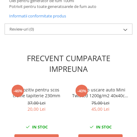
Ulei pentru generator de fum 100ml
Potrivit pentru toate generatoarele de fum auto
Slefuitoare electrice
Scule fixare distributie
Informatii conformitate produs
Alfa romeo
Review-uri
(0)
Audi
Bmw
Chevrolet
FRECVENT CUMPARATE
Chrysler
Citroen
IMPREUNA
Dacia
Fiat
Ford
Dispozitiv pentru scos
Prosop uscare auto Mini
-46%
-40%
cleme tapiterie 230mm
Twisted 1200g/m2 40x40cm
Jaguar
King Dryer
37,00 Lei
75,00 Lei
Jeep
20,00 Lei
45,00 Lei
Lancia
Land Rover
IN STOC
IN STOC
Mazda
Mercedes