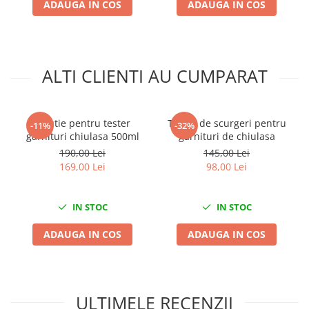
ADAUGA IN COS
ADAUGA IN COS
Mini
Nissan
Opel
Peugeot
ALTI CLIENTI AU CUMPARAT
Renault
Rover
Saab
Solutie pentru tester
Tester de scurgeri pentru
-11%
-32%
garnituri chiulasa 500ml
garnituri de chiulasa
Seat
190,00 Lei
145,00 Lei
Skoda
169,00 Lei
98,00 Lei
Suzuki
Universale
IN STOC
IN STOC
Volkswagen
Volvo
ADAUGA IN COS
ADAUGA IN COS
Scule pentru tinichigerie
Scule Pneumatice
Accesorii Pneumatice
ULTIMELE RECENZII
Alte scule pneumatice