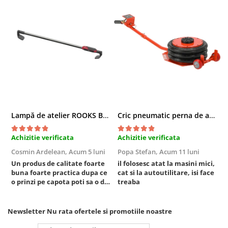
Sisteme de ridicare si sustinere
Capre Auto
Cricuri Hidraulice
Surubelnite Si Biti
Truse de biti
Truse de surubelnite
Vulcanizare
Masini de dejantat roti
Lampă de atelier ROOKS B2 HYBRID pentru capotă, 2000 lumeni, 5000 mAh
Cric pneumatic perna de aer cu inaltator 6T
Masini de echilibrat roti
Piese de schimb
Achizitie verificata
Achizitie verificata
A
Scule Vulcanizare
Cosmin Ardelean,
Acum 5 luni
Popa Stefan,
Acum 11 luni
F
Un produs de calitate foarte
il folosesc atat la masini mici,
r
buna foarte practica dupa ce
cat si la autoutilitare, isi face
o prinzi pe capota poti sa o dai
treaba
mai in stanga sau in dreapta
unde ai nevoie lumina
puternica si de la baterie care
Newsletter
Nu rata ofertele si promotiile noastre
tine destul de mult dar daca o
bagi la priza nu mai ai treaba