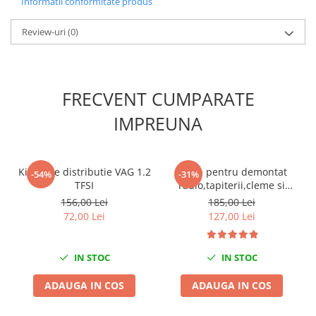
Informatii conformitate produs
Nissan
Opel
Review-uri
(0)
Peugeot
Renault
Rover
FRECVENT CUMPARATE
Saab
Seat
IMPREUNA
Skoda
Suzuki
Kit fixare distributie VAG 1.2
Trusa pentru demontat
Universale
-54%
-31%
TFSI
radio,tapiterii,cleme si
Volkswagen
ornamente auto 24 piese
156,00 Lei
185,00 Lei
Volvo
72,00 Lei
127,00 Lei
Scule pentru tinichigerie
Scule Pneumatice
IN STOC
IN STOC
Accesorii Pneumatice
ADAUGA IN COS
ADAUGA IN COS
Alte scule pneumatice
Chei cu clichet