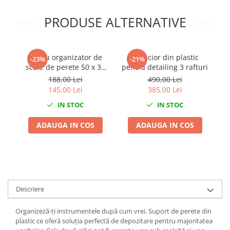
Chei Dinamometrice
PRODUSE ALTERNATIVE
Ciocane Dalti si Dornuri
Gresoare
Reparat Filete
Panou organizator de
Carucior din plastic
Du
-23%
-21%
Scule Electrice
scule de perete 50 x 33
pentru detailing 3 rafturi
Aeroterme si Incalzitoare
cm
188,00 Lei
490,00 Lei
Aparate de spalat cu presiune
145,00 Lei
385,00 Lei
Aspiratoare industriale
IN STOC
IN STOC
Lampi si Lanterne
ADAUGA IN COS
ADAUGA IN COS
Masini de insurubat si gaurit
Masini de polishat
Pistoale aer cald
Pistoale de lipit
Pistoale electrice de impact
Descriere
Polizoare unghiulare
Rindele
Organizeză-ți instrumentele după cum vrei. Suport de perete din
plastic ce oferă soluția perfectă de depozitare pentru majoritatea
Slefuitoare electrice