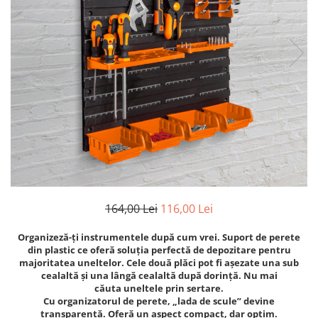
Cricuri cutie viteze
Tubulare de impact 3/4
Dispozitive de sablat & accesorii
Tubulare 1/2
Dispozitive spalat piese
Tubulare 1/2 bihexagonale
Dulapuri Bancuri Carucioare
Tubulare 1/2 hexagonale
Bancuri de lucru
Tubulare 1/4
Carucioare pentru marfa
Tubulare 3/4
Cutii pentru scule
Tubulare 3/8
Dulapuri echipate
Dulapuri pentru scule
Module scule
Echipamente De Sudura
164,00 Lei
116,00 Lei
Aparate taiere cu plasma
Organizeză-ți instrumentele după cum vrei. Suport de perete
Autogen
din plastic ce oferă soluția perfectă de depozitare pentru
Invertoare Sudura
majoritatea uneltelor. Cele două plăci pot fi așezate una sub
cealaltă și una lângă cealaltă după dorință. Nu mai
Magneti fixare sudura
căuta uneltele prin sertare.
Mig-Mag
Cu organizatorul de perete, „lada de scule” devine
transparentă. Oferă un aspect compact, dar optim.
Sudura In Puncte