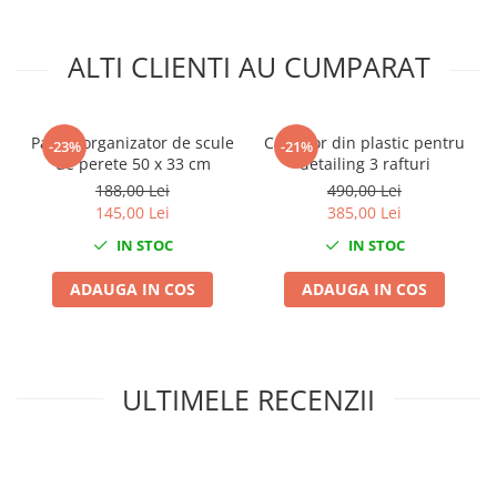
Compresoare
Filtre Pneumatice
ALTI CLIENTI AU CUMPARAT
Furtune Aer Comprimat
Masini de gaurit si taiat
Pistoale de vopsit
Panou organizator de scule
Carucior din plastic pentru
-23%
-21%
Pistoale Pneumatice
de perete 50 x 33 cm
detailing 3 rafturi
Polizoare biax
188,00 Lei
490,00 Lei
145,00 Lei
385,00 Lei
Scule pentru nituit si capsat
IN STOC
IN STOC
Slefuitoare Pneumatice
Scule speciale
ADAUGA IN COS
ADAUGA IN COS
Diagnoza si masurari
Injectoare
Motor
ULTIMELE RECENZII
Rulmenti,Bucsi si Extractoare
Sistem directie
Sistem franare
Sistem Vibro-Power