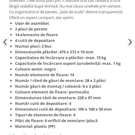
uneltelor. Cele două plăci pot fi așezate una sub cealaltă și una
Scule fixare distributie
lângă cealaltă după dorință. Nu mai căuta uneltele prin sertare.
Cu organizatorul de perete, „lada de scule” devine transparentă.
Alfa romeo
Oferă un aspect compact, dar optim.
Audi
Ușor de asamblat
Bmw
2 placi de perete
14 elemente de fixare
Chevrolet
4 cutii de depozitare
Chrysler
Numar placi: 2 buc
Dimensiunile plăcilor: 475 x 272 x 15 mm
Citroen
Capacitatea de încărcare a plăcilor: max. 15 kg
Dacia
Capacitate de încărcare suport șurubelniță: max. 1 kg
Fiat
Culoare semn: negru
Număr elemente de fixare: 14
Ford
Număr / rând de găuri de montare: 28 x 2 plăci
Jaguar
Număr găuri de montaj / coloană: 6 x 2 plăci
Jeep
Culoare element de fixare: portocaliu
Dimensiunea tăvii de montare: 228 x 87 mm
Lancia
Număr cutii de depozitare: 4
Land Rover
Dimensiuni cutii de depozitare: 100 x 100 x 50 mm
Mazda
Tipuri de elemente de fixare: 4
Plăci de fixare: 6 orificii de montare /placă
Mercedes
Material: plastic (PP)
Mini